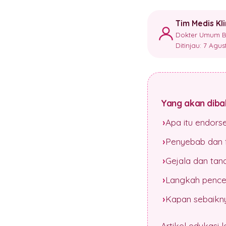
Tim Medis Kl
Dokter Umum Ber
Ditinjau: 7 Agu
Yang akan dibah
Apa itu endors
Penyebab dan f
Gejala dan tan
Langkah pence
Kapan sebaikny
Artikel edukasi 