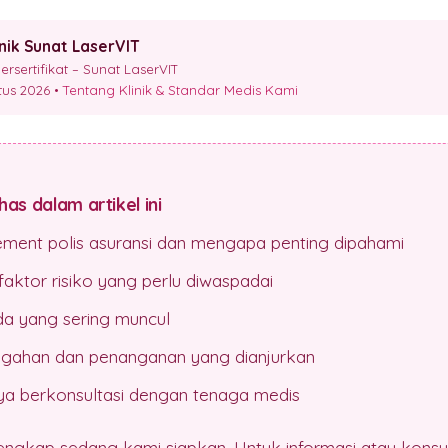
inik Sunat LaserVIT
sertifikat – Sunat LaserVIT
stus 2026 •
Tentang Klinik & Standar Medis Kami
as dalam artikel ini
ement polis asuransi dan mengapa penting dipahami
aktor risiko yang perlu diwaspadai
da yang sering muncul
gahan dan penanganan yang dianjurkan
a berkonsultasi dengan tenaga medis
lengkap sedang kami siapkan. Untuk informasi atau konsul