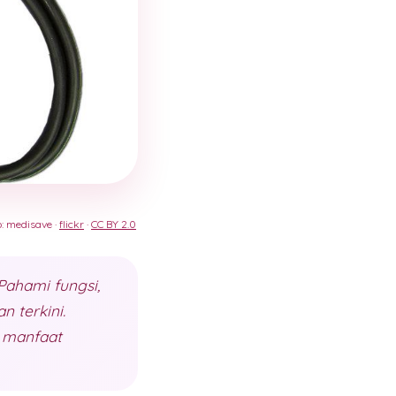
o: medisave ·
flickr
·
CC BY 2.0
Pahami fungsi,
 terkini.
n manfaat