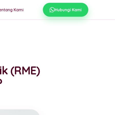
entang Kami
Hubungi Kami
ik (RME)
?