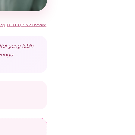
nap
·
CC0 1.0 (Public Domain)
tal yang lebih
tenaga