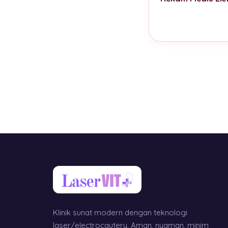
Klinik sunat modern dengan teknologi
laser/electrocautery. Aman, nyaman, minim