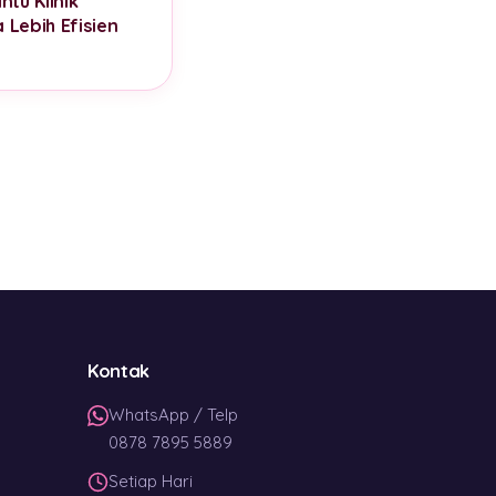
tu Klinik
 Lebih Efisien
Kontak
WhatsApp / Telp
0878 7895 5889
Setiap Hari