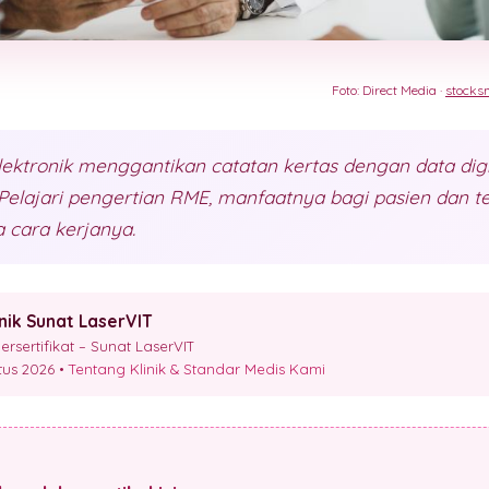
Foto: Direct Media ·
stocks
ktronik menggantikan catatan kertas dengan data digi
Pelajari pengertian RME, manfaatnya bagi pasien dan 
a cara kerjanya.
inik Sunat LaserVIT
sertifikat – Sunat LaserVIT
stus 2026 •
Tentang Klinik & Standar Medis Kami