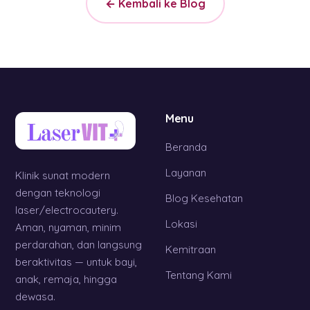
← Kembali ke Blog
Menu
Beranda
Layanan
Klinik sunat modern
dengan teknologi
Blog Kesehatan
laser/electrocautery.
Lokasi
Aman, nyaman, minim
perdarahan, dan langsung
Kemitraan
beraktivitas — untuk bayi,
Tentang Kami
anak, remaja, hingga
dewasa.