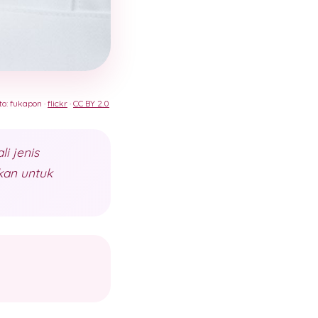
to: fukapon ·
flickr
·
CC BY 2.0
i jenis
kan untuk