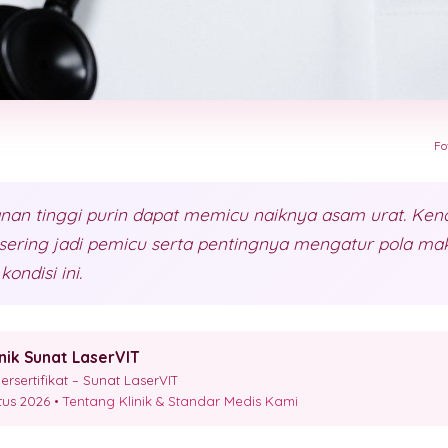
Fo
n tinggi purin dapat memicu naiknya asam urat. Kenal
ering jadi pemicu serta pentingnya mengatur pola ma
ondisi ini.
inik Sunat LaserVIT
sertifikat – Sunat LaserVIT
stus 2026 •
Tentang Klinik & Standar Medis Kami