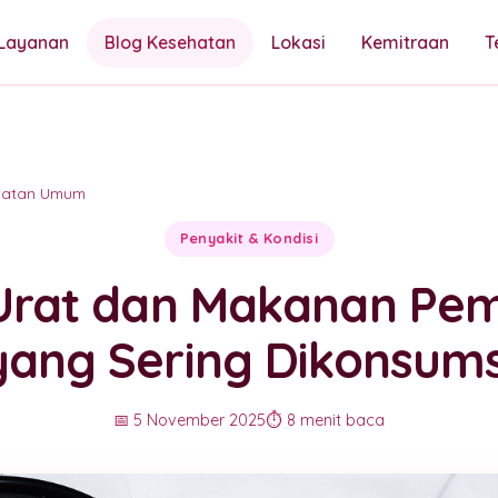
Layanan
Blog Kesehatan
Lokasi
Kemitraan
T
hatan Umum
Penyakit & Kondisi
rat dan Makanan Pe
yang Sering Dikonsums
📅 5 November 2025
⏱️ 8 menit baca