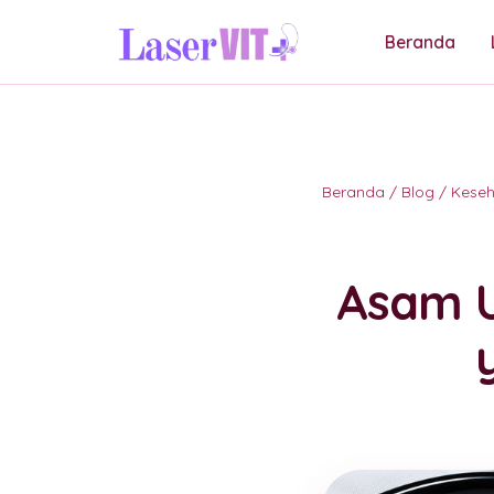
Beranda
Beranda
/
Blog
/
Kese
Asam U