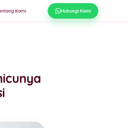
entang Kami
Hubungi Kami
micunya
i