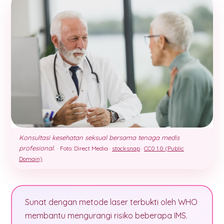
Konsultasi kesehatan seksual bersama tenaga medis
profesional.
·
Foto: Direct Media ·
stocksnap
·
CC0 1.0 (Public
Domain)
Sunat dengan metode laser terbukti oleh WHO
membantu mengurangi risiko beberapa IMS.