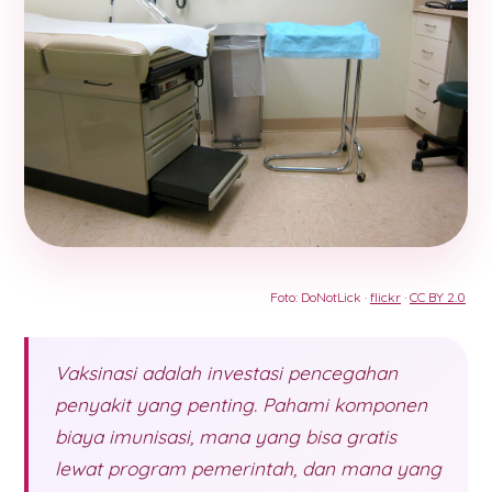
Foto: DoNotLick ·
flickr
·
CC BY 2.0
Vaksinasi adalah investasi pencegahan
penyakit yang penting. Pahami komponen
biaya imunisasi, mana yang bisa gratis
lewat program pemerintah, dan mana yang