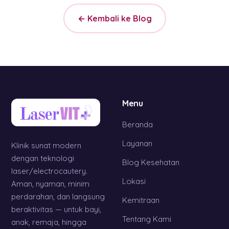
← Kembali ke Blog
Menu
Beranda
Layanan
Klinik sunat modern
dengan teknologi
Blog Kesehatan
laser/electrocautery.
Lokasi
Aman, nyaman, minim
perdarahan, dan langsung
Kemitraan
beraktivitas — untuk bayi,
Tentang Kami
anak, remaja, hingga