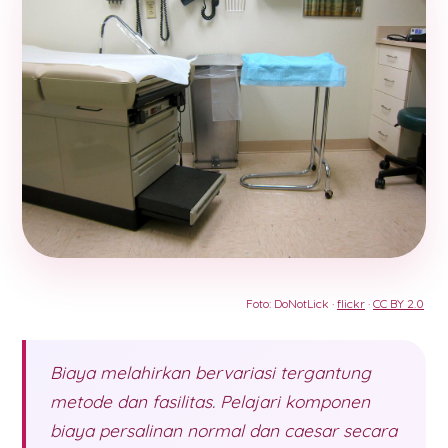
Foto: DoNotLick ·
flickr
·
CC BY 2.0
Biaya melahirkan bervariasi tergantung
metode dan fasilitas. Pelajari komponen
biaya persalinan normal dan caesar secara