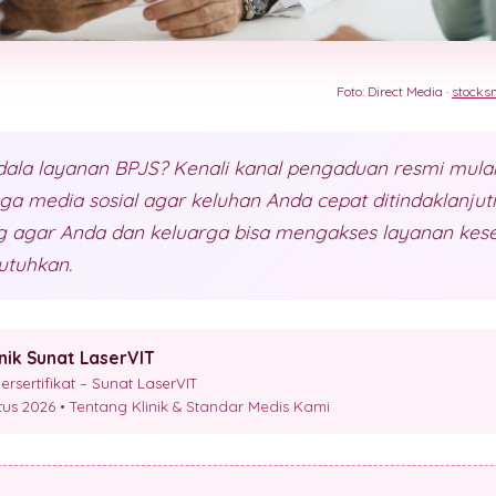
Foto: Direct Media ·
stocks
la layanan BPJS? Kenali kanal pengaduan resmi mulai d
ngga media sosial agar keluhan Anda cepat ditindaklanju
ing agar Anda dan keluarga bisa mengakses layanan ke
utuhkan.
inik Sunat LaserVIT
sertifikat – Sunat LaserVIT
stus 2026 •
Tentang Klinik & Standar Medis Kami