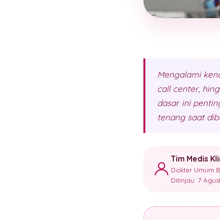
Mengalami kenda
call center, hi
dasar ini pent
tenang saat dib
Tim Medis Kl
Dokter Umum Ber
Ditinjau: 7 Agu