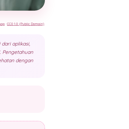
nap
·
CC0 1.0 (Public Domain)
ari aplikasi,
ti. Pengetahuan
sehatan dengan