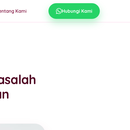
entang Kami
Hubungi Kami
asalah
an