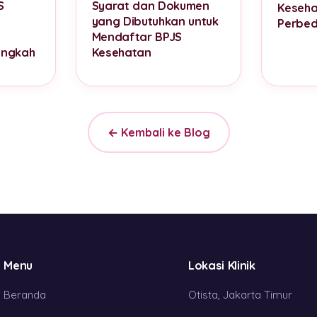
S
Syarat dan Dokumen
Keseha
yang Dibutuhkan untuk
Perbed
n
Mendaftar BPJS
angkah
Kesehatan
← Kembali ke Blog
Menu
Lokasi Klinik
Beranda
Otista, Jakarta Timur