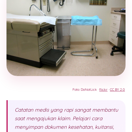
Foto: DoNotLick ·
flickr
·
CC BY 2.0
Catatan medis yang rapi sangat membantu
saat mengajukan klaim. Pelajari cara
menyimpan dokumen kesehatan, kuitansi,