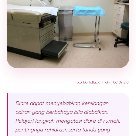
Foto: DoNotLick ·
flickr
·
CC BY 2.0
Diare dapat menyebabkan kehilangan
cairan yang berbahaya bila diabaikan.
Pelajari langkah mengatasi diare di rumah,
pentingnya rehidrasi, serta tanda yang