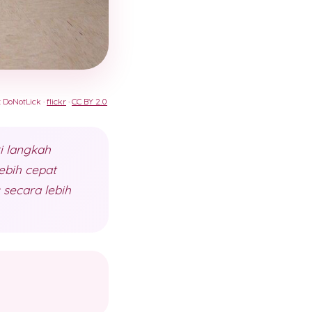
: DoNotLick ·
flickr
·
CC BY 2.0
i langkah
ebih cepat
secara lebih