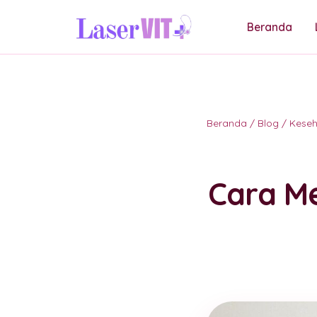
Beranda
Beranda
/
Blog
/
Kese
Cara M