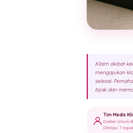
Klaim akibat k
mengajukan klai
selesai. Pemah
bijak dan meman
Tim Medis Kl
Dokter Umum Ber
Ditinjau: 7 Agu