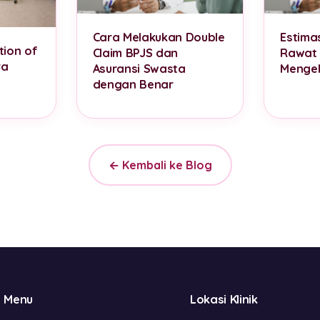
Cara Melakukan Double
Estima
tion of
Claim BPJS dan
Rawat 
ra
Asuransi Swasta
Mengel
dengan Benar
← Kembali ke Blog
Menu
Lokasi Klinik