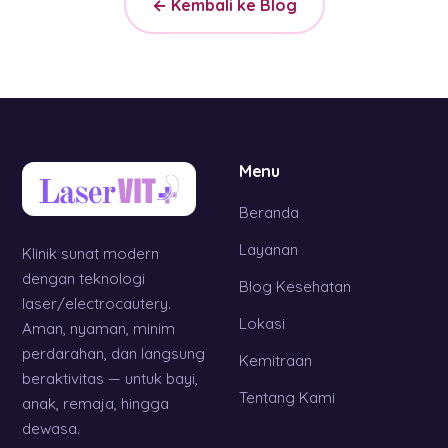
← Kembali ke Blog
Menu
Beranda
Layanan
Klinik sunat modern
dengan teknologi
Blog Kesehatan
laser/electrocautery.
Lokasi
Aman, nyaman, minim
perdarahan, dan langsung
Kemitraan
beraktivitas — untuk bayi,
Tentang Kami
anak, remaja, hingga
dewasa.