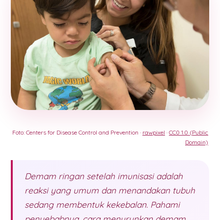
Foto: Centers for Disease Control and Prevention ·
rawpixel
·
CC0 1.0 (Public
Domain)
Demam ringan setelah imunisasi adalah
reaksi yang umum dan menandakan tubuh
sedang membentuk kekebalan. Pahami
penyebabnya, cara menurunkan demam