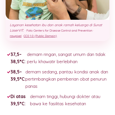
Layanan kesehatan ibu dan anak ramah keluarga di Sunat
LaserVIT.
·
Foto: Centers for Disease Control and Prevention ·
rawpixel
·
CC0 1.0 (Public Domain)
37,5–
demam ringan, sangat umum dan tidak
38,5°C:
perlu khawatir berlebihan
38,5–
demam sedang, pantau kondisi anak dan
39,5°C:
pertimbangkan pemberian obat penurun
panas
Di atas
demam tinggi, hubungi dokter atau
39,5°C:
bawa ke fasilitas kesehatan