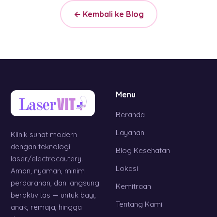
← Kembali ke Blog
Menu
Beranda
Layanan
Klinik sunat modern
dengan teknologi
Blog Kesehatan
laser/electrocautery.
Lokasi
Aman, nyaman, minim
perdarahan, dan langsung
Kemitraan
beraktivitas — untuk bayi,
Tentang Kami
anak, remaja, hingga