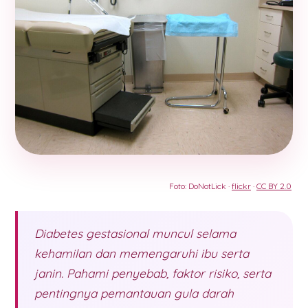
Foto: DoNotLick ·
flickr
·
CC BY 2.0
Diabetes gestasional muncul selama
kehamilan dan memengaruhi ibu serta
janin. Pahami penyebab, faktor risiko, serta
pentingnya pemantauan gula darah