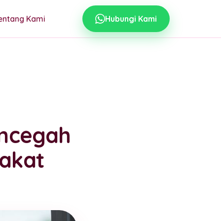
entang Kami
Hubungi Kami
encegah
akat