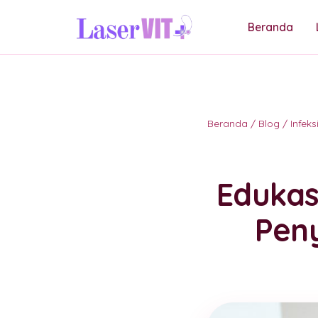
Beranda
Beranda
/
Blog
/
Infek
Edukas
Pen