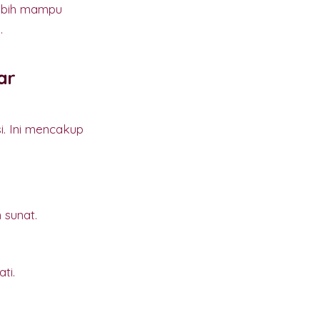
lebih mampu
.
ar
i. Ini mencakup
 sunat.
ti.