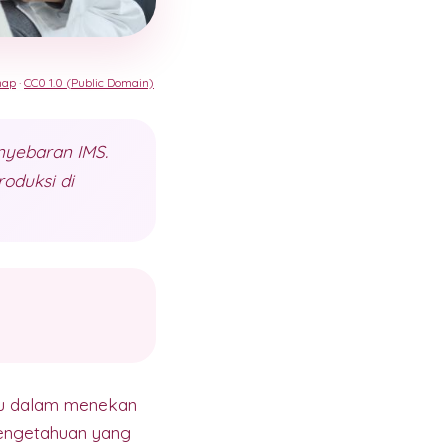
nap
·
CC0 1.0 (Public Domain)
nyebaran IMS.
oduksi di
gkau dalam menekan
 pengetahuan yang