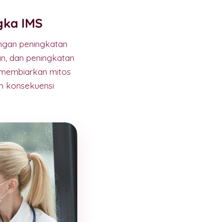
gka IMS
engan peningkatan
n, dan peningkatan
i membiarkan mitos
n konsekuensi