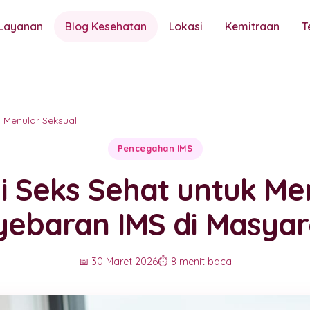
Layanan
Blog Kesehatan
Lokasi
Kemitraan
T
si Menular Seksual
Pencegahan IMS
i Seks Sehat untuk M
yebaran IMS di Masyar
📅 30 Maret 2026
⏱️ 8 menit baca