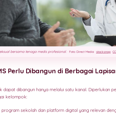
seksual bersama tenaga medis profesional.
·
Foto: Direct Media ·
stocksnap
·
CC
S Perlu Dibangun di Berbagai Lapisa
k dapat dibangun hanya melalui satu kanal. Diperlukan 
ai kelompok:
i program sekolah dan platform digital yang relevan de