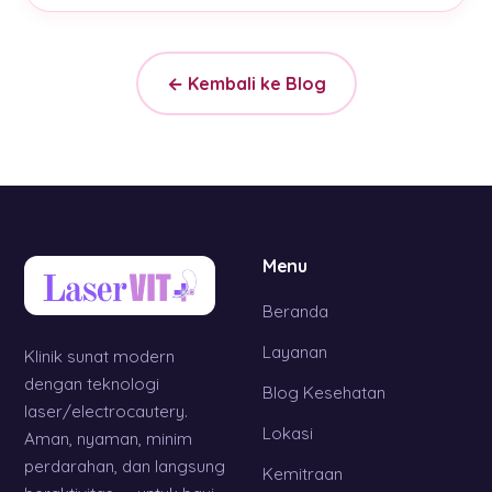
← Kembali ke Blog
Menu
Beranda
Layanan
Klinik sunat modern
dengan teknologi
Blog Kesehatan
laser/electrocautery.
Lokasi
Aman, nyaman, minim
perdarahan, dan langsung
Kemitraan