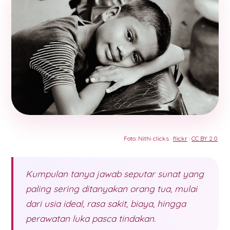
Foto: Nithi clicks ·
flickr
·
CC BY 2.0
Kumpulan tanya jawab seputar sunat yang
paling sering ditanyakan orang tua, mulai
dari usia ideal, rasa sakit, biaya, hingga
perawatan luka pasca tindakan.