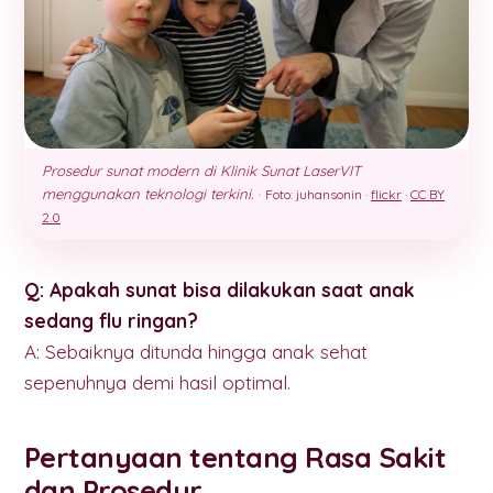
Prosedur sunat modern di Klinik Sunat LaserVIT
menggunakan teknologi terkini.
·
Foto: juhansonin ·
flickr
·
CC BY
2.0
Q: Apakah sunat bisa dilakukan saat anak
sedang flu ringan?
A: Sebaiknya ditunda hingga anak sehat
sepenuhnya demi hasil optimal.
Pertanyaan tentang Rasa Sakit
dan Prosedur