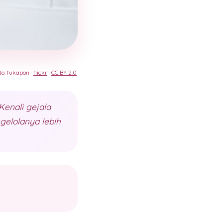
to: fukapon ·
flickr
·
CC BY 2.0
enali gejala
gelolanya lebih