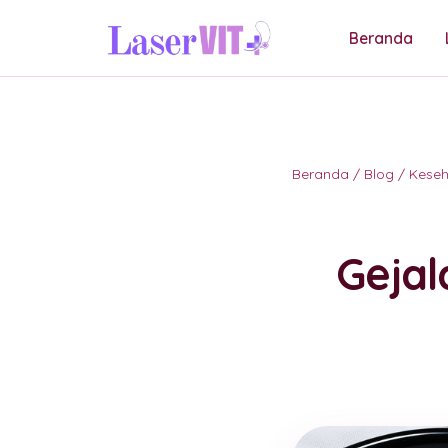
Beranda
Beranda
/
Blog
/
Kese
Geja