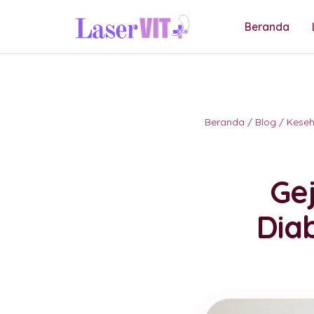
Beranda
Beranda
/
Blog
/
Kese
Ge
Dia