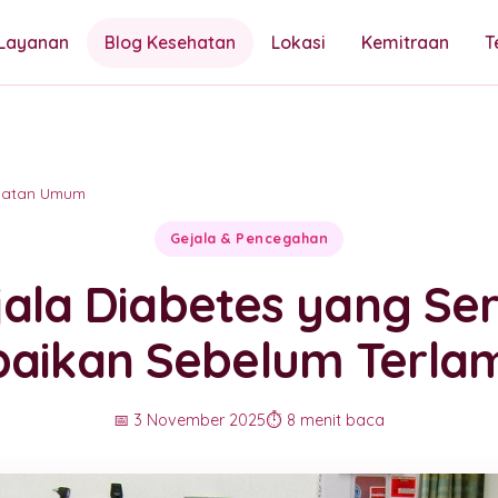
Layanan
Blog Kesehatan
Lokasi
Kemitraan
T
hatan Umum
Gejala & Pencegahan
jala Diabetes yang Ser
baikan Sebelum Terla
📅 3 November 2025
⏱️ 8 menit baca