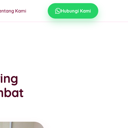
entang Kami
Hubungi Kami
ing
mbat