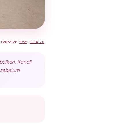
: DoNotLick ·
flickr
·
CC BY 2.0
aikan. Kenali
h sebelum