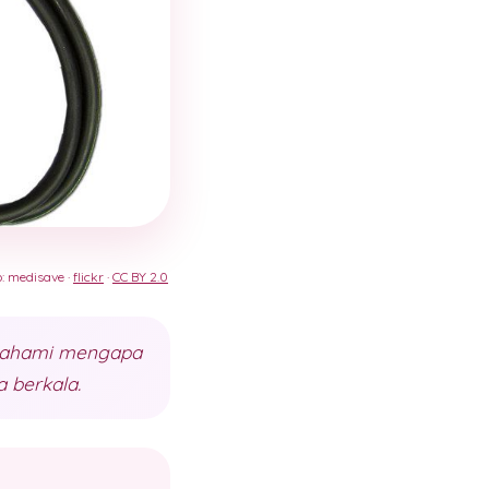
o: medisave ·
flickr
·
CC BY 2.0
 Pahami mengapa
 berkala.