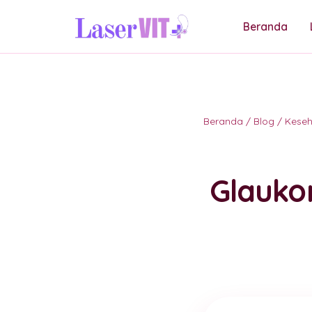
Beranda
Beranda
/
Blog
/
Kese
Glauko