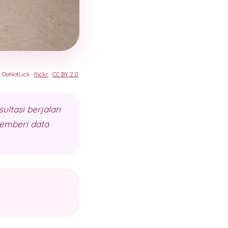
: DoNotLick ·
flickr
·
CC BY 2.0
ultasi berjalan
memberi data