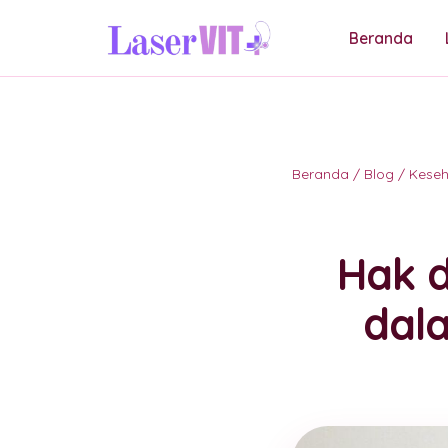
Beranda
Beranda
/
Blog
/
Kese
Hak 
dala