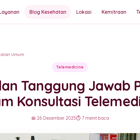
Layanan
Blog Kesehatan
Lokasi
Kemitraan
T
hatan Umum
Telemedicine
dan Tanggung Jawab P
m Konsultasi Telemed
📅 26 Desember 2025
⏱️ 7 menit baca