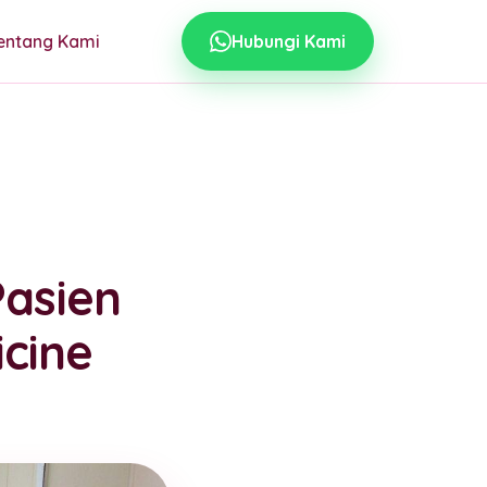
entang Kami
Hubungi Kami
asien
icine