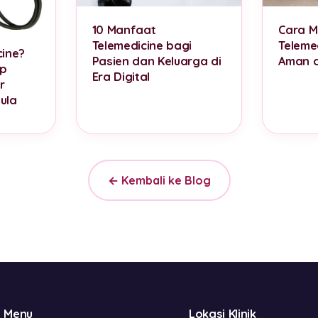
10 Manfaat
Cara Me
Telemedicine bagi
Teleme
cine?
Pasien dan Keluarga di
Aman 
ap
Era Digital
r
ula
← Kembali ke Blog
Menu
Lokasi Klinik