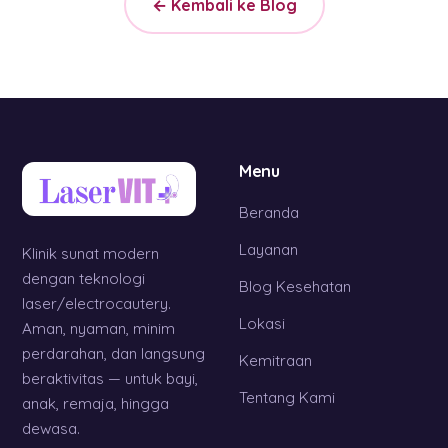
← Kembali ke Blog
Menu
Beranda
Layanan
Klinik sunat modern
dengan teknologi
Blog Kesehatan
laser/electrocautery.
Lokasi
Aman, nyaman, minim
perdarahan, dan langsung
Kemitraan
beraktivitas — untuk bayi,
Tentang Kami
anak, remaja, hingga
dewasa.