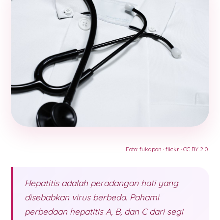
Foto: fukapon ·
flickr
·
CC BY 2.0
Hepatitis adalah peradangan hati yang
disebabkan virus berbeda. Pahami
perbedaan hepatitis A, B, dan C dari segi