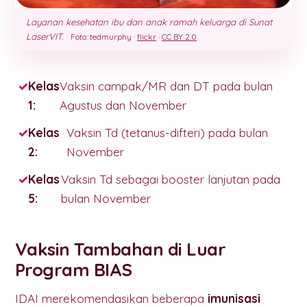
Layanan kesehatan ibu dan anak ramah keluarga di Sunat
LaserVIT.
·
Foto: tedmurphy ·
flickr
·
CC BY 2.0
Kelas
Vaksin campak/MR dan DT pada bulan
1:
Agustus dan November
Kelas
Vaksin Td (tetanus-difteri) pada bulan
2:
November
Kelas
Vaksin Td sebagai booster lanjutan pada
5:
bulan November
Vaksin Tambahan di Luar
Program BIAS
IDAI merekomendasikan beberapa
imunisasi