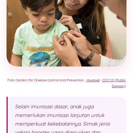
Foto: Centers for Disease Control and Prevention ·
rawpixel
·
CC0 1.0 (Public
Domain)
Selain imunisasi dasar, anak juga
memerlukan imunisasi lanjutan untuk
memperkuat kekebalannya. Simak jenis
vaksin booster yang dianjurkan dan