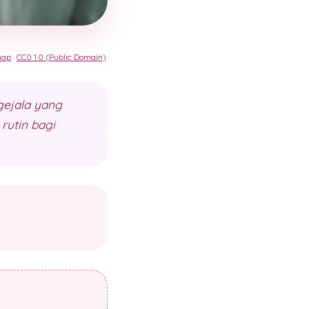
nap
·
CC0 1.0 (Public Domain)
gejala yang
rutin bagi