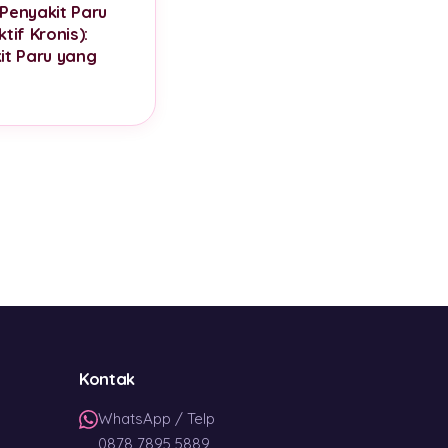
Penyakit Paru
tif Kronis):
it Paru yang
Kontak
WhatsApp / Telp
0878 7895 5889