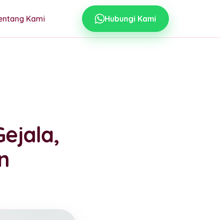
entang Kami
Hubungi Kami
ejala,
n