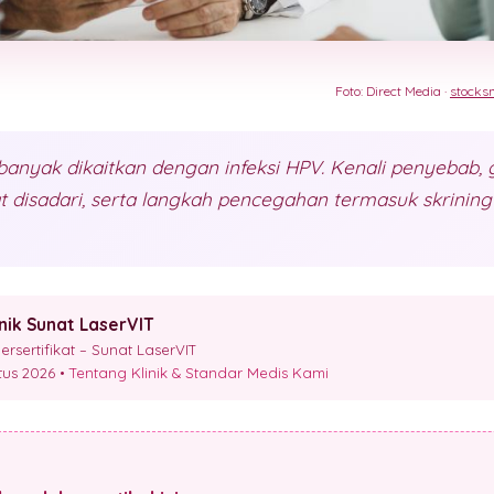
Foto: Direct Media ·
stocks
banyak dikaitkan dengan infeksi HPV. Kenali penyebab, 
t disadari, serta langkah pencegahan termasuk skrining 
inik Sunat LaserVIT
sertifikat – Sunat LaserVIT
stus 2026 •
Tentang Klinik & Standar Medis Kami