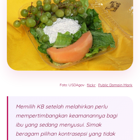
Foto: USDAgov ·
flickr
·
Public Domain Mark
Memilih KB setelah melahirkan perlu
mempertimbangkan keamanannya bagi
ibu yang sedang menyusui. Simak
beragam pilihan kontrasepsi yang tidak