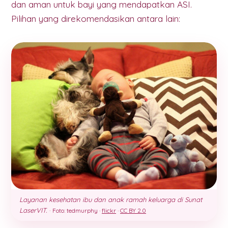
dan aman untuk bayi yang mendapatkan ASI.
Pilihan yang direkomendasikan antara lain:
Layanan kesehatan ibu dan anak ramah keluarga di Sunat
LaserVIT.
·
Foto: tedmurphy ·
flickr
·
CC BY 2.0