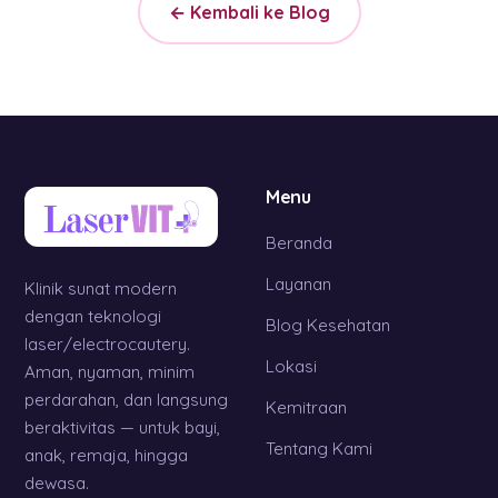
← Kembali ke Blog
Menu
Beranda
Layanan
Klinik sunat modern
dengan teknologi
Blog Kesehatan
laser/electrocautery.
Lokasi
Aman, nyaman, minim
perdarahan, dan langsung
Kemitraan
beraktivitas — untuk bayi,
Tentang Kami
anak, remaja, hingga
dewasa.