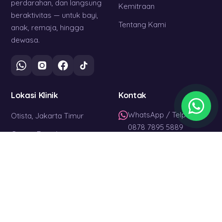
perdarahan, dan langsung
Kemitraan
beraktivitas — untuk bayi,
Tentang Kami
anak, remaja, hingga
dewasa.
Lokasi Klinik
Kontak
WhatsApp / Telp
Otista, Jakarta Timur
0878 7895 5889
Cinere, Depok
Setiap Hari
Jatibening, Bekasi
08.00 – 17.00 WIB
Jakarta · Bekasi ·
Depok