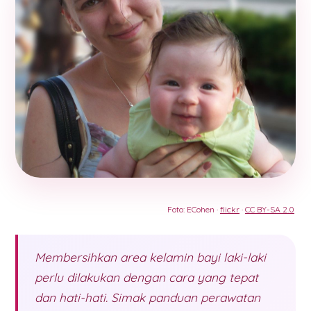
Foto: ECohen ·
flickr
·
CC BY-SA 2.0
Membersihkan area kelamin bayi laki-laki
perlu dilakukan dengan cara yang tepat
dan hati-hati. Simak panduan perawatan