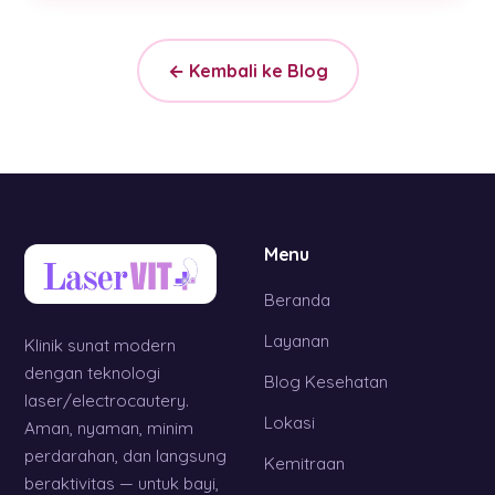
← Kembali ke Blog
Menu
Beranda
Layanan
Klinik sunat modern
dengan teknologi
Blog Kesehatan
laser/electrocautery.
Lokasi
Aman, nyaman, minim
perdarahan, dan langsung
Kemitraan
beraktivitas — untuk bayi,