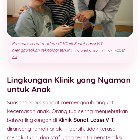
Prosedur sunat modern di Klinik Sunat LaserVIT
menggunakan teknologi terkini.
·
Foto: juhansonin ·
flickr
·
CC BY
2.0
Lingkungan Klinik yang Nyaman
untuk Anak
Suasana klinik sangat memengaruhi tingkat
kecemasan anak. Orang tua sering menyebutkan
bahwa lingkungan di
Klinik Sunat LaserVIT
dirancang ramah anak — bersih, tidak terasa
menakutkan, dan staf yang terlatih berinteraksi