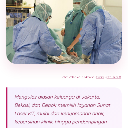
Foto: Zdenko Zivkovic ·
flickr
·
CC BY 2.0
Mengulas alasan keluarga di Jakarta,
Bekasi, dan Depok memilih layanan Sunat
LaserVIT, mulai dari kenyamanan anak,
kebersihan klinik, hingga pendampingan