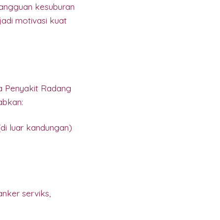
 gangguan kesuburan
adi motivasi kuat
ma Penyakit Radang
abkan:
di luar kandungan)
nker serviks,