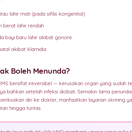
au lahir mati (pada sifilis kongenital)
 berat lahir rendah
a bayi baru lahir akibat gonore
tal akibat klamidia
ak Boleh Menunda?
MS bersifat ireversibel — kerusakan organ yang sudah te
ya bahkan setelah infeksi diobati. Semakin lama penund
eriksakan diri ke dokter, manfaatkan layanan skrining ya
tan hingga tuntas.
ode laser terbukti oleh WHO membantu mengurangi risiko b