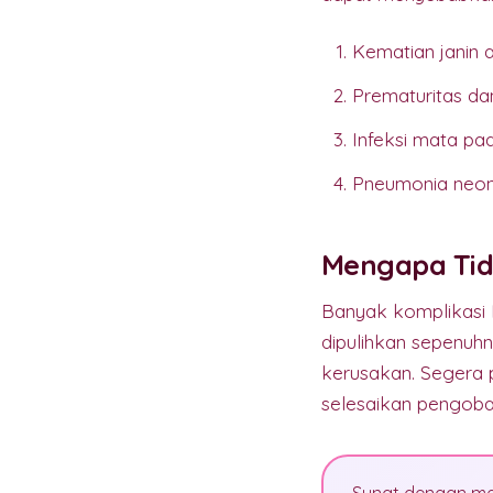
Kematian janin at
Prematuritas dan
Infeksi mata pad
Pneumonia neona
Mengapa Tid
Banyak komplikasi I
dipulihkan sepenuhn
kerusakan. Segera p
selesaikan pengoba
Sunat dengan met