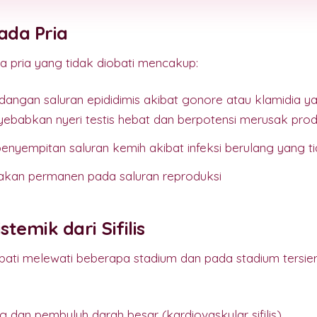
ada Pria
a pria yang tidak diobati mencakup:
dangan saluran epididimis akibat gonore atau klamidia 
ebabkan nyeri testis hebat dan berpotensi merusak pro
enyempitan saluran kemih akibat infeksi berulang yang ti
akan permanen pada saluran reproduksi
stemik dari Sifilis
diobati melewati beberapa stadium dan pada stadium ters
 dan pembuluh darah besar (kardiovaskular sifilis)