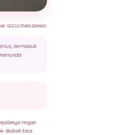
xel
·
CC0 1.0 (Public Domain)
rius, termasuk
k menunda
jalanya ringan
k diobati bisa