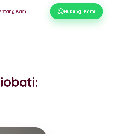
entang Kami
Hubungi Kami
iobati:
g