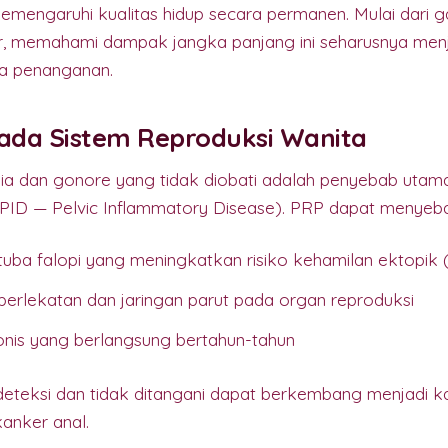
memengaruhi kualitas hidup secara permanen. Mulai dari
er, memahami dampak jangka panjang ini seharusnya menj
da penanganan.
pada Sistem Reproduksi Wanita
dia dan gonore yang tidak diobati adalah penyebab uta
PID — Pelvic Inflammatory Disease). PRP dapat menyeb
uba falopi yang meningkatkan risiko kehamilan ektopik (
at perlekatan dan jaringan parut pada organ reproduksi
onis yang berlangsung bertahun-tahun
deteksi dan tidak ditangani dapat berkembang menjadi ka
kanker anal.