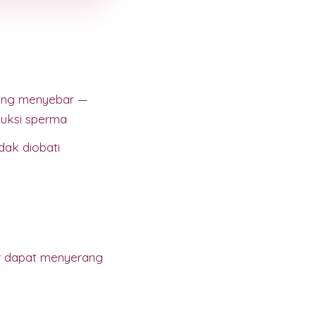
yang menyebar —
duksi sperma
dak diobati
ier dapat menyerang