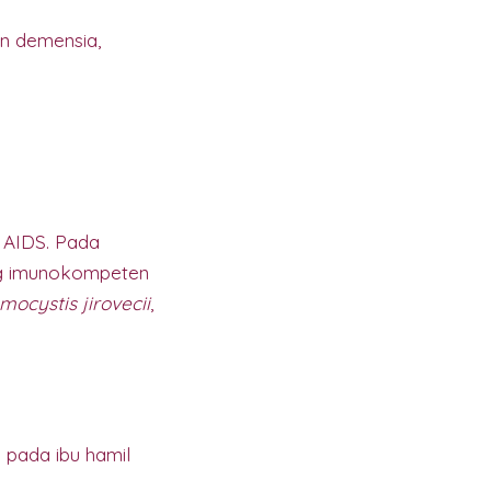
an demensia,
m AIDS. Pada
ang imunokompeten
ocystis jirovecii
,
 pada ibu hamil