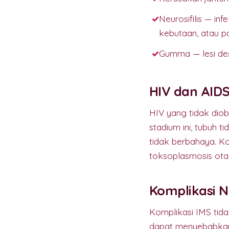
Neurosifilis — i
kebutaan, atau pa
Gumma — lesi des
HIV dan AID
HIV yang tidak diob
stadium ini, tubuh
tidak berbahaya. Ko
toksoplasmosis otak
Komplikasi 
Komplikasi IMS tida
dapat menyebabka