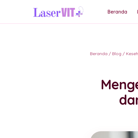
Beranda
Beranda
/
Blog
/
Kese
Menge
da