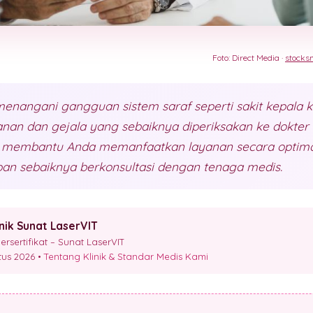
Foto: Direct Media ·
stocks
f menangani gangguan sistem saraf seperti sakit kepala k
yanan dan gejala yang sebaiknya diperiksakan ke dokter s
 membantu Anda memanfaatkan layanan secara optima
an sebaiknya berkonsultasi dengan tenaga medis.
inik Sunat LaserVIT
sertifikat – Sunat LaserVIT
stus 2026 •
Tentang Klinik & Standar Medis Kami