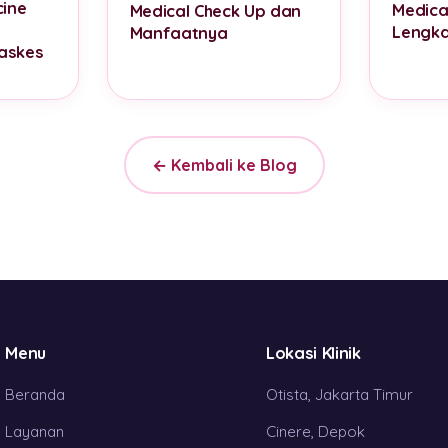
cine
Medica
Medical Check Up dan
Lengk
Manfaatnya
askes
← Kembali ke Blog
Menu
Lokasi Klinik
Beranda
Otista, Jakarta Timur
Layanan
Cinere, Depok