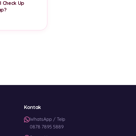
l Check Up
ap?
Kontak
WhatsApp / Telp
0878 7895 5889