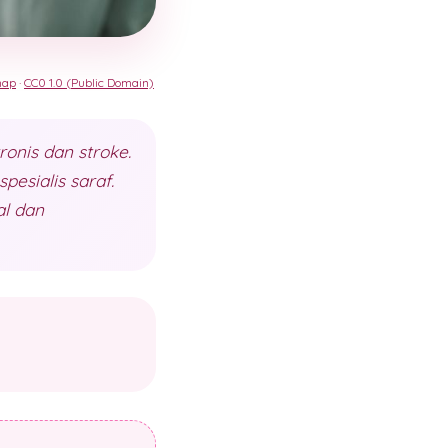
nap
·
CC0 1.0 (Public Domain)
ronis dan stroke.
pesialis saraf.
l dan