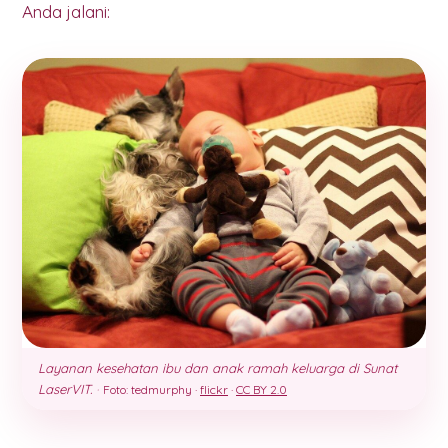
Anda jalani:
Layanan kesehatan ibu dan anak ramah keluarga di Sunat
LaserVIT.
·
Foto: tedmurphy ·
flickr
·
CC BY 2.0