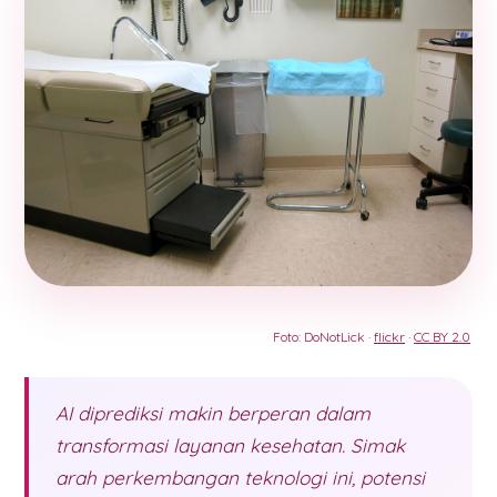
Foto: DoNotLick ·
flickr
·
CC BY 2.0
AI diprediksi makin berperan dalam
transformasi layanan kesehatan. Simak
arah perkembangan teknologi ini, potensi