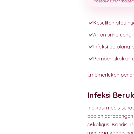
Prosedur sunat modern 
Kesulitan atau nye
Aliran urine yan
Infeksi berulang 
Pembengkakan ata
...memerlukan penan
Infeksi Berul
Indikasi medis sunat
adalah peradangan 
sekaligus. Kondisi in
menjaga kebersihan 