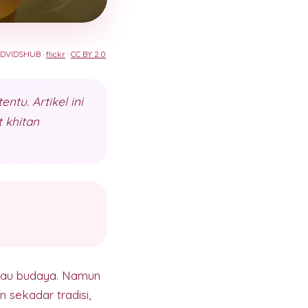
: DVIDSHUB ·
flickr
·
CC BY 2.0
ntu. Artikel ini
 khitan
tau budaya. Namun
 sekadar tradisi,