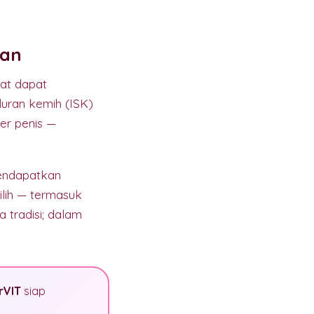
ian
nat dapat
luran kemih (ISK)
ker penis —
mendapatkan
lih — termasuk
 tradisi; dalam
rVIT
siap