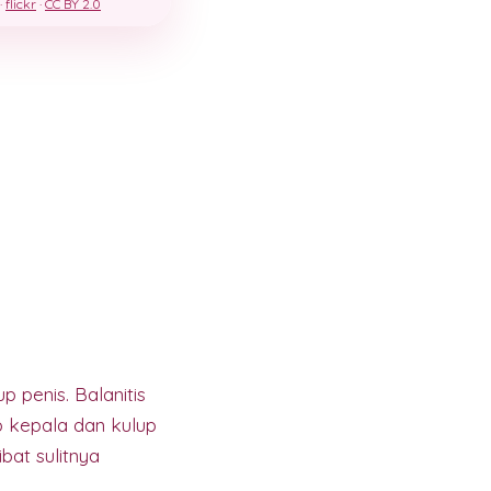
 ·
flickr
·
CC BY 2.0
p penis. Balanitis
 kepala dan kulup
ibat sulitnya