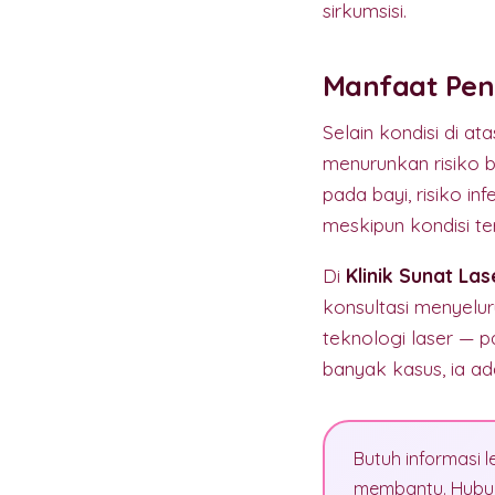
sirkumsisi.
Manfaat Pen
Selain kondisi di a
menurunkan risiko b
pada bayi, risiko i
meskipun kondisi ter
Di
Klinik Sunat La
konsultasi menyelu
teknologi laser — p
banyak kasus, ia ad
Butuh informasi l
membantu. Hubun