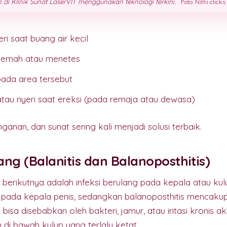
di Klinik Sunat LaserVIT menggunakan teknologi terkini.
·
Foto: Nithi clicks
ri saat buang air kecil
g lemah atau menetes
pada area tersebut
u nyeri saat ereksi (pada remaja atau dewasa)
ganan, dan sunat sering kali menjadi solusi terbaik.
ang (Balanitis dan Balanoposthitis)
 berikutnya adalah infeksi berulang pada kepala atau kulu
pada kepala penis, sedangkan balanoposthitis mencakup
i bisa disebabkan oleh bakteri, jamur, atau iritasi kronis ak
di bawah kulup yang terlalu ketat.