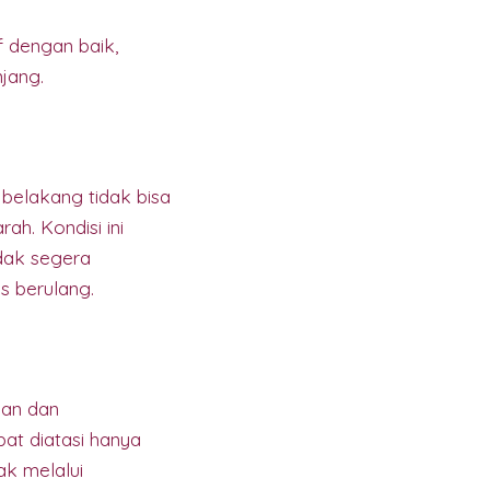
f dengan baik,
jang.
 belakang tidak bisa
h. Kondisi ini
dak segera
is berulang.
san dan
pat diatasi hanya
k melalui