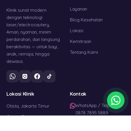
Layanan
Klinik sunat modern
dengan teknologi
Blog Kesehatan
laser/electrocautery.
Lokasi
Aman, nyaman, minim
perdarahan, dan langsung
Kemitraan
beraktivitas — untuk bayi,
Tentang Kami
anak, remaja, hingga
dewasa.
Lokasi Klinik
Kontak
WhatsApp / Telp
Otista, Jakarta Timur
0878 7895 5889
Cinere, Depok
Setiap Hari
Jatibening, Bekasi
08.00 – 17.00 WIB