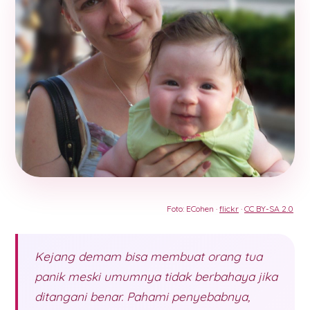
Foto: ECohen ·
flickr
·
CC BY-SA 2.0
Kejang demam bisa membuat orang tua
panik meski umumnya tidak berbahaya jika
ditangani benar. Pahami penyebabnya,