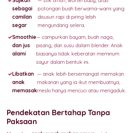
Sajikan
— stik timun, wortel baby, atau
sebagai
potongan buah berwarna-warni yang
camilan
disusun rapi di piring lebih
segar
mengundang selera.
Smoothie
— campurkan bayam, buah naga,
dan jus
pisang, dan susu dalam blender. Anak
alami
biasanya tidak keberatan meminum
sayur dalam bentuk ini.
Libatkan
— anak lebih bersemangat memakan
anak
makanan yang ia ikut membuatnya,
memasak
meski hanya mencuci atau mengaduk.
Pendekatan Bertahap Tanpa
Paksaan