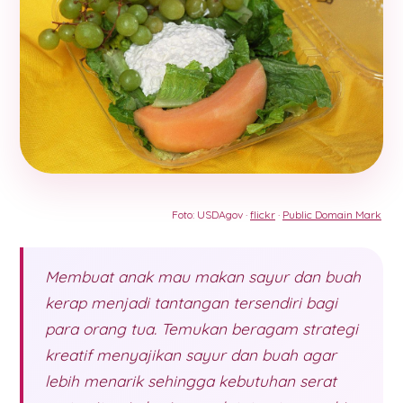
Foto: USDAgov ·
flickr
·
Public Domain Mark
Membuat anak mau makan sayur dan buah
kerap menjadi tantangan tersendiri bagi
para orang tua. Temukan beragam strategi
kreatif menyajikan sayur dan buah agar
lebih menarik sehingga kebutuhan serat