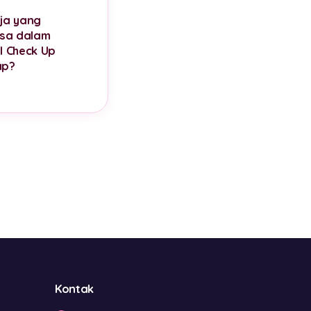
ja yang
ksa dalam
l Check Up
ap?
Kontak