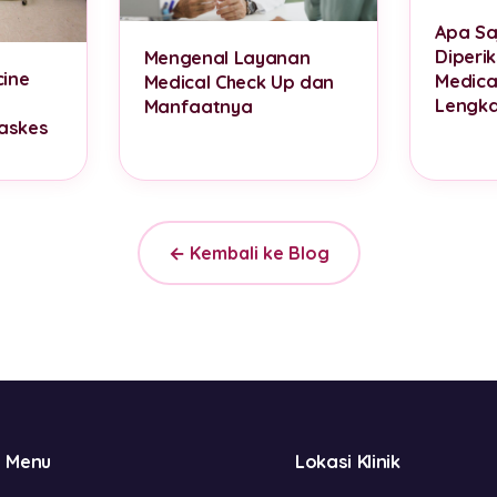
Apa Sa
Diperi
Mengenal Layanan
cine
Medica
Medical Check Up dan
Lengk
Manfaatnya
askes
← Kembali ke Blog
Menu
Lokasi Klinik