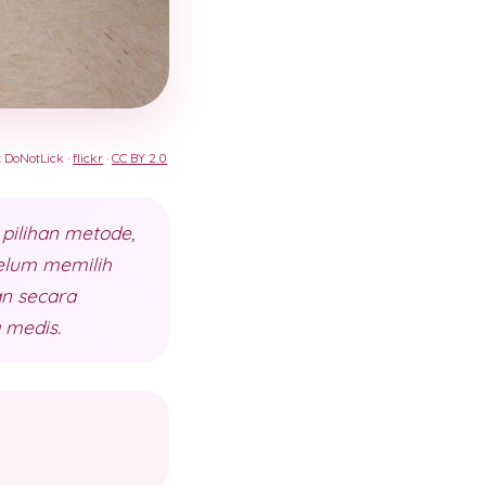
: DoNotLick ·
flickr
·
CC BY 2.0
pilihan metode,
elum memilih
n secara
 medis.