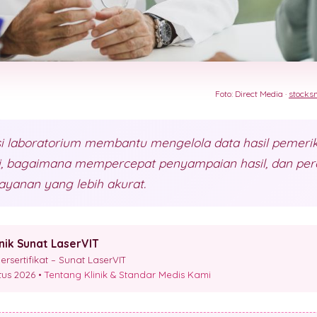
Foto: Direct Media ·
stocks
i laboratorium membantu mengelola data hasil pemeriks
ini, bagaimana mempercepat penyampaian hasil, dan pe
yanan yang lebih akurat.
inik Sunat LaserVIT
sertifikat – Sunat LaserVIT
stus 2026 •
Tentang Klinik & Standar Medis Kami