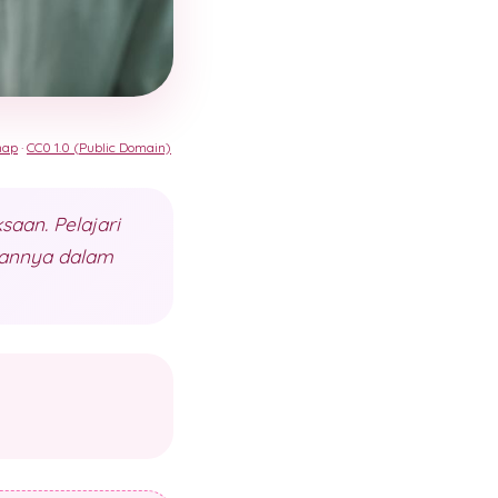
nap
·
CC0 1.0 (Public Domain)
aan. Pelajari
rannya dalam