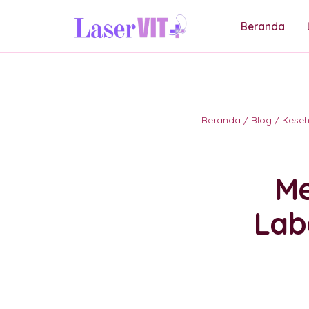
Beranda
Beranda
/
Blog
/
Kese
Me
Lab