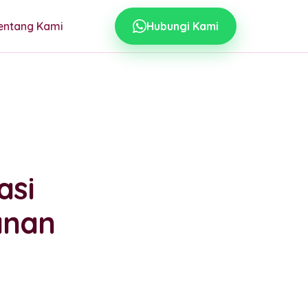
entang Kami
Hubungi Kami
asi
anan