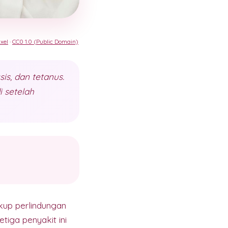
xel
·
CC0 1.0 (Public Domain)
sis, dan tetanus.
 setelah
up perlindungan
etiga penyakit ini