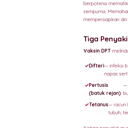
berpotensi mematik
sempurna. Memahami
mempersiapkan diri 
Tiga Penyaki
Vaksin DPT
melindu
Difteri
— infeksi
napas ser
Pertusis
— 
(batuk rejan)
bu
Tetanus
— racun 
tubuh, t
Ketiga penyakit in