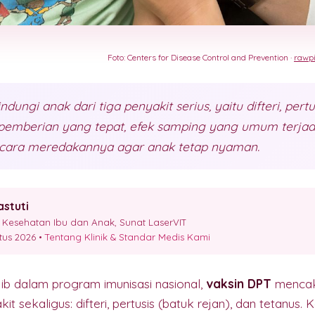
Foto: Centers for Disease Control and Prevention ·
rawpi
dungi anak dari tiga penyakit serius, yaitu difteri, pertu
 pemberian yang tepat, efek samping yang umum terjadi
ta cara meredakannya agar anak tetap nyaman.
astuti
Kesehatan Ibu dan Anak, Sunat LaserVIT
stus 2026 •
Tentang Klinik & Standar Medis Kami
jib dalam program imunisasi nasional,
vaksin DPT
mencak
t sekaligus: difteri, pertusis (batuk rejan), dan tetanus. K