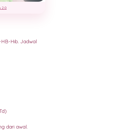
 2.0
-HB-Hib. Jadwal
Td)
g dari awal.