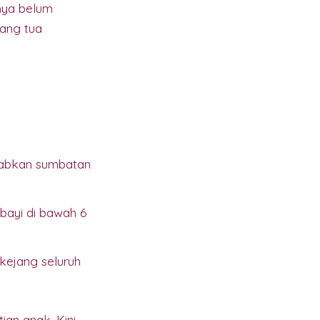
nya belum
ang tua
babkan sumbatan
bayi di bawah 6
kejang seluruh
an anak. Kini