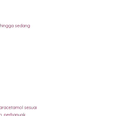
 hingga sedang
paracetamol sesuai
n, perbanyak