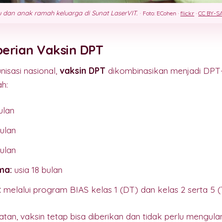
 dan anak ramah keluarga di Sunat LaserVIT.
·
Foto: ECohen ·
flickr
·
CC BY-SA
erian Vaksin DPT
isasi nasional,
vaksin DPT
dikombinasikan menjadi DPT
h:
ulan
ulan
ulan
ma:
usia 18 bulan
:
melalui program BIAS kelas 1 (DT) dan kelas 2 serta 5 (
tan, vaksin tetap bisa diberikan dan tidak perlu mengulan