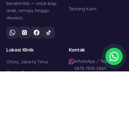
beraktivitas — untuk bayi,
Tentang Kami
anak, remaja, hingga
dewasa.
Lokasi Klinik
Kontak
WhatsApp / Telp
Otista, Jakarta Timur
0878 7895 5889
Cinere, Depok
Setiap Hari
Jatibening, Bekasi
08.00 – 17.00 WIB
Jakarta · Bekasi ·
Depok