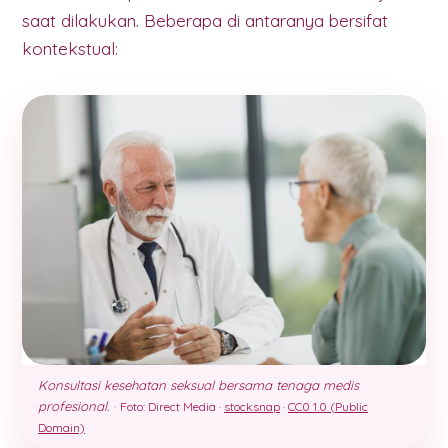
saat dilakukan. Beberapa di antaranya bersifat
kontekstual:
Konsultasi kesehatan seksual bersama tenaga medis
profesional.
·
Foto: Direct Media ·
stocksnap
·
CC0 1.0 (Public
Domain)