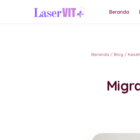
Beranda
Beranda
/
Blog
/
Kese
Migra