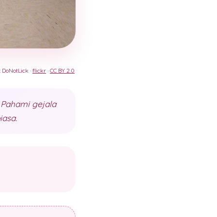
: DoNotLick ·
flickr
·
CC BY 2.0
 Pahami gejala
iasa.