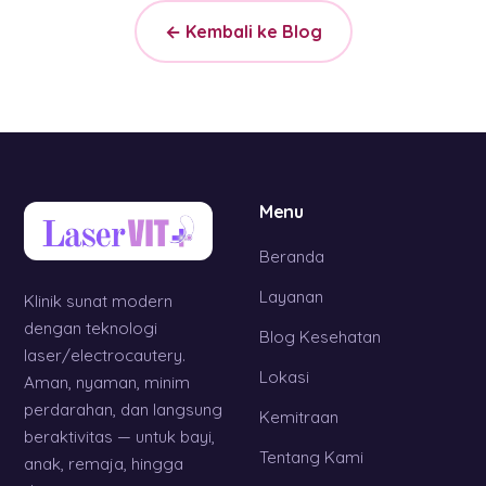
← Kembali ke Blog
Menu
Beranda
Layanan
Klinik sunat modern
dengan teknologi
Blog Kesehatan
laser/electrocautery.
Lokasi
Aman, nyaman, minim
perdarahan, dan langsung
Kemitraan
beraktivitas — untuk bayi,
Tentang Kami
anak, remaja, hingga