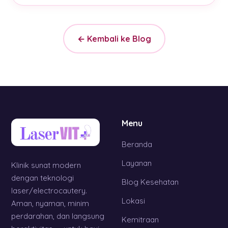
← Kembali ke Blog
Menu
Beranda
Layanan
Klinik sunat modern
dengan teknologi
Blog Kesehatan
laser/electrocautery.
Lokasi
Aman, nyaman, minim
perdarahan, dan langsung
Kemitraan