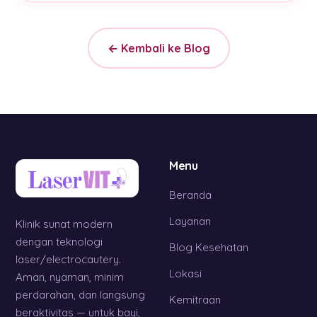
← Kembali ke Blog
Menu
Beranda
Layanan
Klinik sunat modern
dengan teknologi
Blog Kesehatan
laser/electrocautery.
Lokasi
Aman, nyaman, minim
perdarahan, dan langsung
Kemitraan
beraktivitas — untuk bayi,