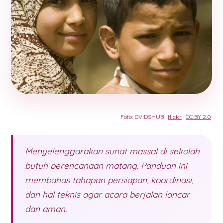
Foto: DVIDSHUB ·
flickr
·
CC BY 2.0
Menyelenggarakan sunat massal di sekolah
butuh perencanaan matang. Panduan ini
membahas tahapan persiapan, koordinasi,
dan hal teknis agar acara berjalan lancar
dan aman.