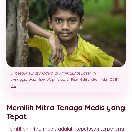
Prosedur sunat modern di Klinik Sunat LaserVIT
menggunakan teknologi terkini.
·
Foto: Nithi clicks ·
flickr
·
CC BY
2.0
Memilih Mitra Tenaga Medis yang
Tepat
Pemilihan mitra medis adalah keputusan terpenting