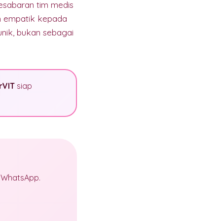
kesabaran tim medis
n empatik kepada
unik, bukan sebagai
rVIT
siap
a WhatsApp.