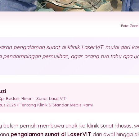
Foto: Zden
an pengalaman sunat di klinik LaserVIT, mulai dari kon
ga pendampingan pemulihan, agar orang tua tahu apa y
uzi
p. Bedah Minor – Sunat LaserVIT
stus 2026 •
Tentang Klinik & Standar Medis Kami
g belum pernah membawa anak ke klinik sunat khusus, wa
mana
pengalaman sunat di LaserVIT
dari awal hingga akh