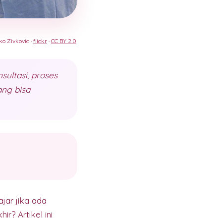
ko Zivkovic ·
flickr
·
CC BY 2.0
sultasi, proses
ang bisa
jar jika ada
ir? Artikel ini