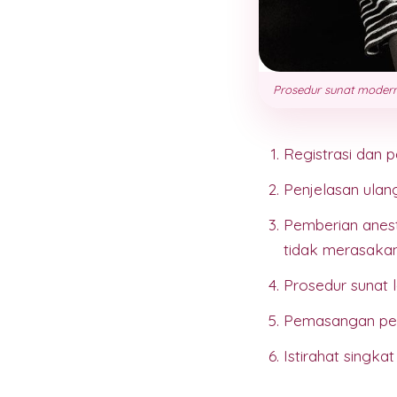
Prosedur sunat modern 
Registrasi dan 
Penjelasan ulan
Pemberian anest
tidak merasakan
Prosedur sunat 
Pemasangan per
Istirahat singkat