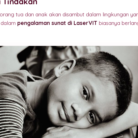
i Tindakan
ik, orang tua dan anak akan disambut dalam lingkungan ya
H dalam
pengalaman sunat di LaserVIT
biasanya berlan