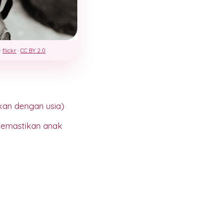
 ·
flickr
·
CC BY 2.0
kan dengan usia)
 memastikan anak