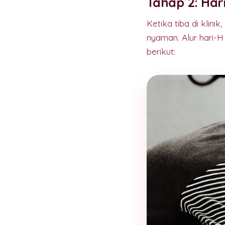
Tahap 2: Har
Ketika tiba di klin
nyaman. Alur hari-
berikut: