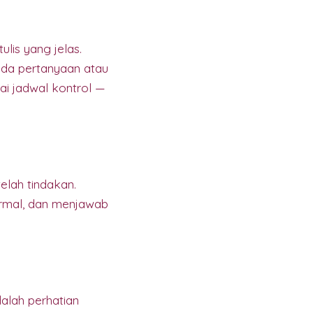
lis yang jelas.
ada pertanyaan atau
i jadwal kontrol —
lah tindakan.
rmal, dan menjawab
alah perhatian