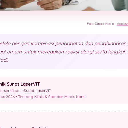
Foto: Direct Media ·
stocks
kelola dengan kombinasi pengobatan dan penghindaran p
api umum untuk meredakan reaksi alergi serta langkah 
adi.
inik Sunat LaserVIT
sertifikat – Sunat LaserVIT
stus 2026 •
Tentang Klinik & Standar Medis Kami