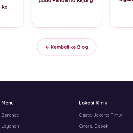
pada Penderita Kejang
 ke
← Kembali ke Blog
Menu
Lokasi Klinik
Beranda
Otista, Jakarta Timur
Layanan
Cinere, Depok