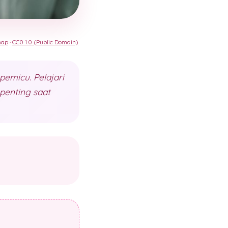
nap
·
CC0 1.0 (Public Domain)
emicu. Pelajari
penting saat