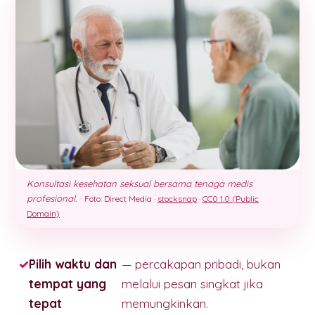
Konsultasi kesehatan seksual bersama tenaga medis
profesional.
·
Foto: Direct Media ·
stocksnap
·
CC0 1.0 (Public
Domain)
Pilih waktu dan
— percakapan pribadi, bukan
tempat yang
melalui pesan singkat jika
tepat
memungkinkan.