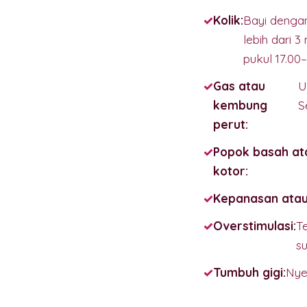
Kolik:
Bayi dengan
lebih dari 
pukul 17.00–
Gas atau
U
kembung
S
perut:
Popok basah at
kotor:
Kepanasan atau
Overstimulasi:
T
su
Tumbuh gigi:
Nye