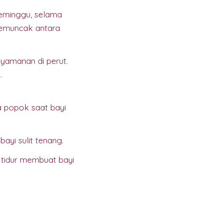
 seminggu, selama
 memuncak antara
yamanan di perut.
.
a popok saat bayi
yi sulit tenang.
 tidur membuat bayi