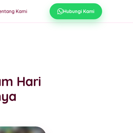
entang Kami
Hubungi Kami
am Hari
nya