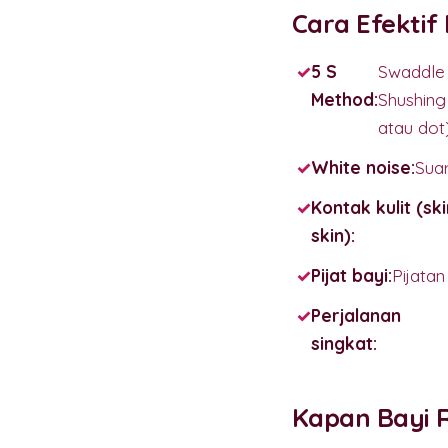
Cara Efekti
5 S
Swaddle 
Method:
Shushing
atau dot
White noise:
Suar
Kontak kulit (ski
skin):
Pijat bayi:
Pijata
Perjalanan
singkat:
Kapan Bayi 