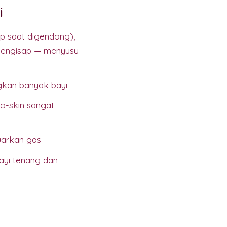
i
p saat digendong),
(mengisap — menyusu
ngkan banyak bayi
to-skin sangat
uarkan gas
bayi tenang dan