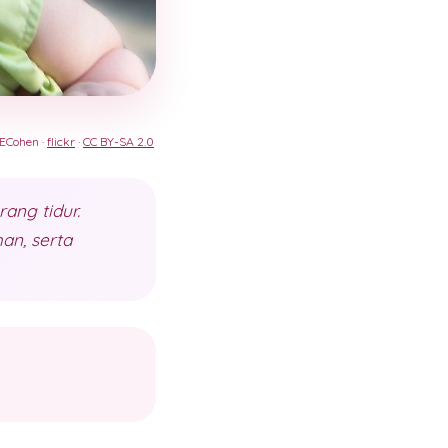
 ECohen ·
flickr
·
CC BY-SA 2.0
ang tidur.
an, serta