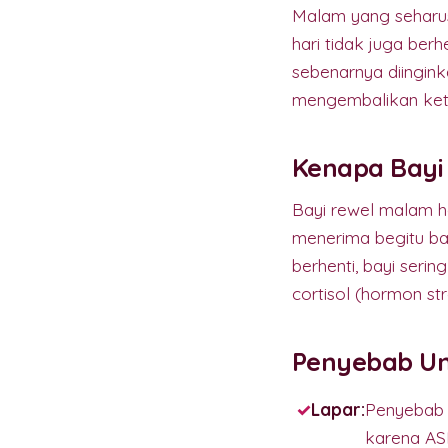
Malam yang seharus
hari tidak juga be
sebenarnya diingin
mengembalikan ke
Kenapa Bayi 
Bayi rewel malam ha
menerima begitu ban
berhenti, bayi serin
cortisol (hormon st
Penyebab Um
Lapar:
Penyebab p
karena ASI