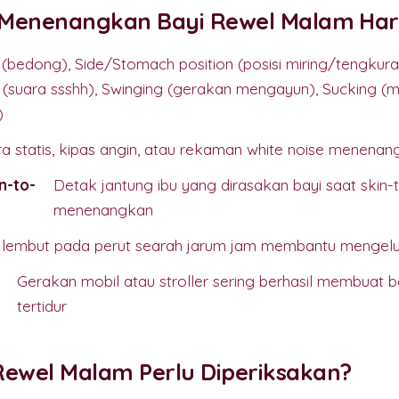
f Menenangkan Bayi Rewel Malam Har
(bedong), Side/Stomach position (posisi miring/tengkura
 (suara ssshh), Swinging (gerakan mengayun), Sucking 
)
a statis, kipas angin, atau rekaman white noise menena
n-to-
Detak jantung ibu yang dirasakan bayi saat skin-
menenangkan
n lembut pada perut searah jarum jam membantu mengel
Gerakan mobil atau stroller sering berhasil membuat 
tertidur
Rewel Malam Perlu Diperiksakan?