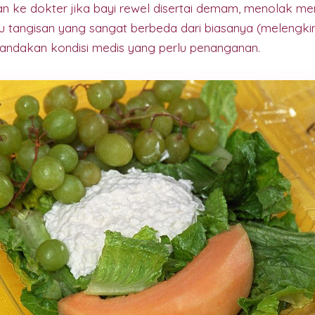
n ke dokter jika bayi rewel disertai demam, menolak me
u tangisan yang sangat berbeda dari biasanya (melengki
enandakan kondisi medis yang perlu penanganan.