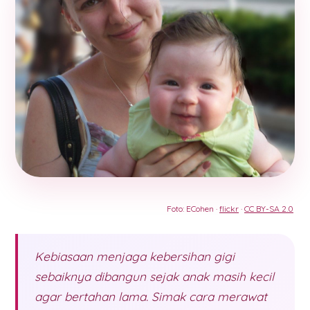
Foto: ECohen ·
flickr
·
CC BY-SA 2.0
Kebiasaan menjaga kebersihan gigi
sebaiknya dibangun sejak anak masih kecil
agar bertahan lama. Simak cara merawat