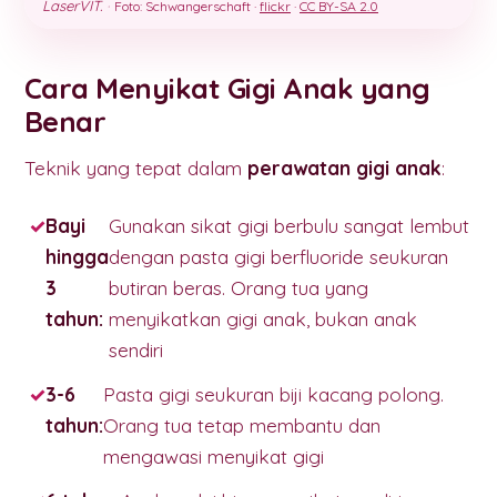
LaserVIT.
·
Foto: Schwangerschaft ·
flickr
·
CC BY-SA 2.0
Cara Menyikat Gigi Anak yang
Benar
Teknik yang tepat dalam
perawatan gigi anak
:
Bayi
Gunakan sikat gigi berbulu sangat lembut
hingga
dengan pasta gigi berfluoride seukuran
3
butiran beras. Orang tua yang
tahun:
menyikatkan gigi anak, bukan anak
sendiri
3-6
Pasta gigi seukuran biji kacang polong.
tahun:
Orang tua tetap membantu dan
mengawasi menyikat gigi