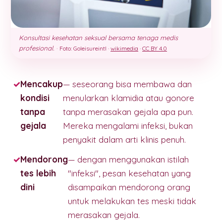
Konsultasi kesehatan seksual bersama tenaga medis
profesional.
·
Foto: Goleisureintl ·
wikimedia
·
CC BY 4.0
Mencakup
— seseorang bisa membawa dan
kondisi
menularkan klamidia atau gonore
tanpa
tanpa merasakan gejala apa pun.
gejala
Mereka mengalami infeksi, bukan
penyakit dalam arti klinis penuh.
Mendorong
— dengan menggunakan istilah
tes lebih
"infeksi", pesan kesehatan yang
dini
disampaikan mendorong orang
untuk melakukan tes meski tidak
merasakan gejala.