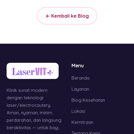
← Kembali ke Blog
Menu
Beranda
Layanan
Klinik sunat modern
dengan teknologi
Blog Kesehatan
laser/electrocautery.
Lokasi
Aman, nyaman, minim
perdarahan, dan langsung
Kemitraan
beraktivitas — untuk bayi,
Tentang Kami