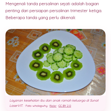
Mengenali tanda persalinan sejati adalah bagian
penting dari persiapan persalinan trimester ketiga.
Beberapa tanda yang perlu dikenali:
Layanan kesehatan ibu dan anak ramah keluarga di Sunat
LaserVIT.
·
Foto: whologwhy ·
flickr
·
CC BY 2.0